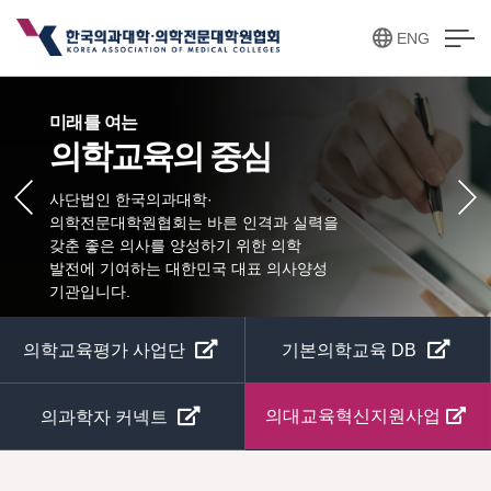
ENG
미래를 여는
의학교육의 중심
사단법인 한국의과대학·
의학전문대학원협회는 바른 인격과
실력을
갖춘 좋은 의사를 양성하기 위한 의학
발전에 기여하는
대한민국 대표 의사양성
기관입니다.
의학교육평가 사업단
기본의학교육 DB
의대교육혁신지원사업
의과학자 커넥트